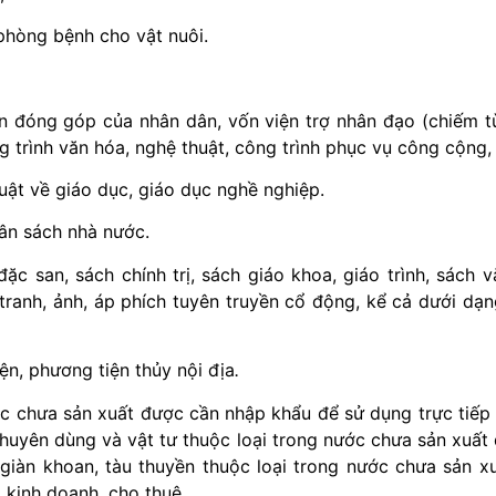
 phòng bệnh cho vật nuôi.
n đóng góp của nhân dân, vốn viện trợ nhân đạo
(chiếm t
ng trình văn hóa, nghệ thuật, công trình phục vụ công cộng,
uật về giáo dục, giáo dục nghề nghiệp.
gân sách nhà nước.
 đặc san, sách chính trị, sách giáo khoa, giáo trình, sách
ranh, ảnh, áp phích tuyên truyền cổ động, kể cả dưới dạng b
n, phương tiện thủy nội địa
.
nước chưa sản xuất được cần nhập khẩu để sử dụng trực tiế
 chuyên dùng và vật tư thuộc loại trong nước chưa sản xuấ
, giàn khoan, tàu thuyền thuộc loại trong nước chưa sản 
 kinh doanh, cho thuê.