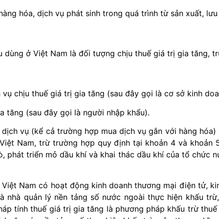
a hàng hóa, dịch vụ phát sinh trong quá trình từ sản xuất, lư
 dùng ở Việt Nam là đối tượng chịu thuế giá trị gia tăng, t
vụ chịu thuế giá trị gia tăng (sau đây gọi là cơ sở kinh doa
ia tăng (sau đây gọi là người nhập khẩu).
 dịch vụ (kể cả trường hợp mua dịch vụ gắn với hàng hóa) 
Việt Nam, trừ trường hợp quy định tại khoản 4 và khoản 5
, phát triển mỏ dầu khí và khai thác dầu khí của tổ chức 
Việt Nam có hoạt động kinh doanh thương mại điện tử, kinh
à nhà quản lý nền tảng số nước ngoài thực hiện khấu trừ
áp tính thuế giá trị gia tăng là phương pháp khấu trừ th