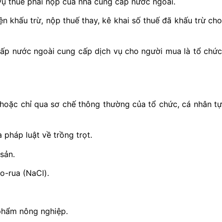
 vụ thuế phải nộp của nhà cung cấp nước ngoài.
n khấu trừ, nộp thuế thay, kê khai số thuế đã khấu trừ cho
 cấp nước ngoài cung cấp dịch vụ cho người mua là tổ chức
 hoặc chỉ qua sơ chế thông thường của tổ chức, cá nhân tự
 pháp luật về trồng trọt.
sản.
o-rua (NaCl).
 phẩm nông nghiệp.