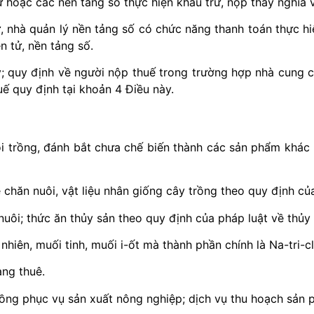
ử hoặc các nền tảng số thực hiện khấu trừ, nộp thay nghĩa
, nhà quản lý nền tảng số có chức năng thanh toán thực hiệ
n tử, nền tảng số.
này; quy định về người nộp thuế trong trường hợp nhà cung
ế quy định tại khoản 4 Điều này.
uôi trồng, đánh bắt chưa chế biến thành các sản phẩm khác
chăn nuôi, vật liệu nhân giống cây trồng theo quy định của
uôi; thức ăn thủy sản theo quy định của pháp luật về thủy 
iên, muối tinh, muối i-ốt mà thành phần chính là Na-tri-cl
ng thuê.
 đồng phục vụ sản xuất nông nghiệp; dịch vụ thu hoạch sản