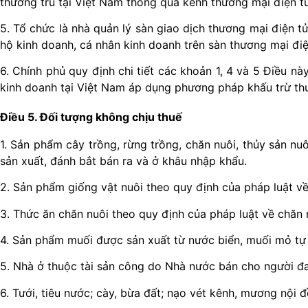
thường trú tại Việt Nam thông qua kênh thương mại điện t
5. Tổ chức là nhà quản lý sàn giao dịch thương mại điện tử
hộ kinh doanh, cá nhân kinh doanh trên sàn thương mại điệ
6. Chính phủ quy định chi tiết các khoản 1, 4 và 5 Điều 
kinh doanh tại Việt Nam áp dụng phương pháp khấu trừ thu
Điều 5. Đối tượng không chịu thuế
1. Sản phẩm cây trồng, rừng trồng, chăn nuôi, thủy sản n
sản xuất, đánh bắt bán ra và ở khâu nhập khẩu.
2. Sản phẩm giống vật nuôi theo quy định của pháp luật về 
3. Thức ăn chăn nuôi theo quy định của pháp luật về chăn n
4. Sản phẩm muối được sản xuất từ nước biển, muối mỏ tự nh
5. Nhà ở thuộc tài sản công do Nhà nước bán cho người đa
6. Tưới, tiêu nước; cày, bừa đất; nạo vét kênh, mương nội