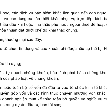
 học, các dịch vụ bảo hiểm khác liên quan đến con người
ị và các dụng cụ cần thiết khác phục vụ trực tiếp đánh bắt
thầu dầu khí hoặc nhà thầu phụ nước ngoài thuê để hoạt 
thỏa thuận đặt dưới chế độ khai thác chung.
án, thương mại sau đây:
ác tổ chức tín dụng và các khoản phí
được
nêu cụ thể
tại 
ức tín dụng;
n, tự doanh chứng khoán, bảo lãnh phát hành chứng khoá
h của pháp luật về chứng khoán;
oặc toàn bộ số vốn đã đầu tư vào tổ chức kinh tế khác 
uyền góp vốn và các hình thức chuyển nhượng vốn khác t
à doanh nghiệp mua kế thừa toàn bộ quyền và nghĩa vụ c
hượng dự án đầu tư, bán tài sản;