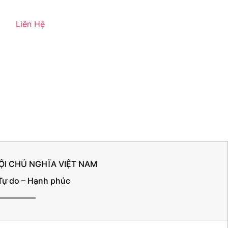
Liên Hệ
ỘI CHỦ NGHĨA VIỆT NAM
 Tự do – Hạnh phúc
—————