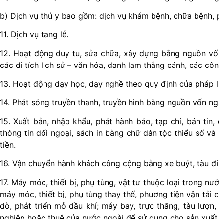
b) Dịch vụ thú y bao gồm: dịch vụ khám bệnh, chữa bệnh,
11. Dịch vụ tang lễ.
12. Hoạt động duy tu, sửa chữa, xây dựng bằng nguồn vố
các di tích lịch sử – văn hóa, danh lam thắng cảnh, các cô
13. Hoạt động dạy học, dạy nghề theo quy định của pháp l
14. Phát sóng truyền thanh, truyền hình bằng nguồn vốn n
15. Xuất bản, nhập khẩu, phát hành báo, tạp chí, bản tin,
thông tin đối ngoại, sách in bằng chữ dân tộc thiểu số và t
tiền.
16. Vận chuyển hành khách công cộng bằng xe buýt, tàu điệ
17. Máy móc, thiết bị, phụ tùng, vật tư thuộc loại trong 
máy móc, thiết bị, phụ tùng thay thế, phương tiện vận tải
dò, phát triển mỏ dầu khí; máy bay, trực thăng, tàu lượn
nghiệp hoặc thuê của nước ngoài để sử dụng cho sản xuất,