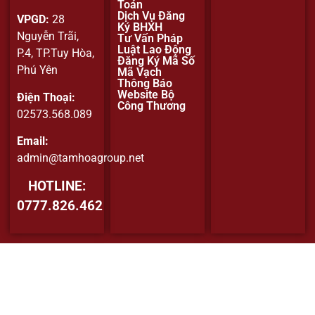
Toán
Dịch Vụ Đăng
VPGD:
28
Ký BHXH
Nguyễn Trãi,
Tư Vấn Pháp
Luật Lao Động
P.4, TP.Tuy Hòa,
Đăng Ký Mã Số
Phú Yên
Mã Vạch
Thông Báo
Website Bộ
Điện Thoại:
Công Thương
02573.568.089
Email:
admin@tamhoagroup.net
HOTLINE:
0777.826.462