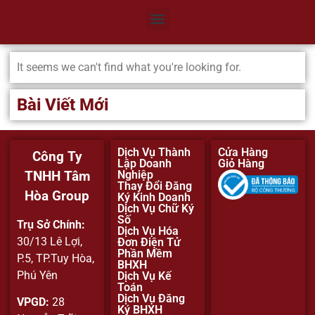
It seems we can't find what you're looking for.
Bài Viết Mới
Dịch Vụ Thành
Cửa Hàng
Công Ty
Lập Doanh
Giỏ Hàng
Nghiệp
TNHH Tâm
Thay Đổi Đăng
Hòa Group
Ký Kinh Doanh
Dịch Vụ Chữ Ký
Số
Trụ Sở Chính:
Dịch Vụ Hóa
30/13 Lê Lợi,
Đơn Điện Tử
Phần Mềm
P.5, TP.Tuy Hòa,
BHXH
Phú Yên
Dịch Vụ Kế
Toán
Dịch Vụ Đăng
VPGD:
28
Ký BHXH