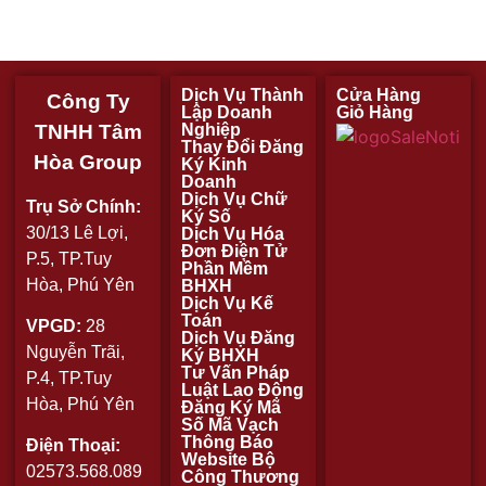
Dịch Vụ Thành
Cửa Hàng
Công Ty
Lập Doanh
Giỏ Hàng
TNHH Tâm
Nghiệp
Thay Đổi Đăng
Hòa Group
Ký Kinh
Doanh
Dịch Vụ Chữ
Trụ Sở Chính:
Ký Số
30/13 Lê Lợi,
Dịch Vụ Hóa
Đơn Điện Tử
P.5, TP.Tuy
Phần Mềm
Hòa, Phú Yên
BHXH
Dịch Vụ Kế
Toán
VPGD:
28
Dịch Vụ Đăng
Nguyễn Trãi,
Ký BHXH
Tư Vấn Pháp
P.4, TP.Tuy
Luật Lao Động
Hòa, Phú Yên
Đăng Ký Mã
Số Mã Vạch
Thông Báo
Điện Thoại:
Website Bộ
02573.568.089
Công Thương