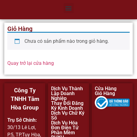
Giỏ Hàng
Chưa có sản phẩm nào trong giỏ hàng.
Quay trở lại cửa hàng
Dịch Vụ Thành
Cửa Hàng
Công Ty
Lập Doanh
Giỏ Hàng
Nghiệp
TNHH Tâm
Thay Đổi Đăng
Hòa Group
Ký Kinh Doanh
Dịch Vụ Chữ Ký
Số
Trụ Sở Chính:
Dịch Vụ Hóa
30/13 Lê Lợi,
Đơn Điện Tử
Phần Mềm
P.5, TP.Tuy Hòa,