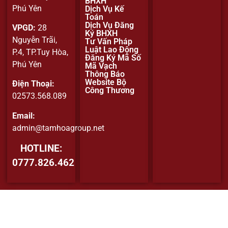
BHXH
Phú Yên
Dịch Vụ Kế
Toán
Dịch Vụ Đăng
VPGD:
28
Ký BHXH
Nguyễn Trãi,
Tư Vấn Pháp
Luật Lao Động
P.4, TP.Tuy Hòa,
Đăng Ký Mã Số
Phú Yên
Mã Vạch
Thông Báo
Website Bộ
Điện Thoại:
Công Thương
02573.568.089
Email:
admin@tamhoagroup.net
HOTLINE:
0777.826.462