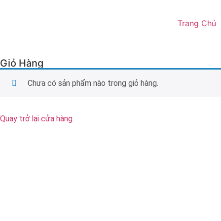
Trang Chủ
Giỏ Hàng
Chưa có sản phẩm nào trong giỏ hàng.
Quay trở lại cửa hàng
Trụ Sở Chính:
30/13 Lê Lợi, P.5, TP.Tuy Hòa, Phú Yên
VPGD:
28 Nguyễn Trãi, P.4, TP.Tuy Hòa, Phú Yên
Điện Thoại:
02573.568.089