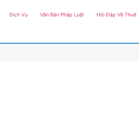
Dịch Vụ
Văn Bản Pháp Luật
Hỏi Đáp Về Thuế
Công Ty TNHH Tâm Hòa Group