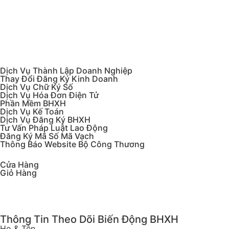
Email:
admin@tamhoagroup.net
Dịch Vụ Thành Lập Doanh Nghiệp
Thay Đổi Đăng Ký Kinh Doanh
Dịch Vụ Chữ Ký Số
Dịch Vụ Hóa Đơn Điện Tử
Phần Mềm BHXH
Dịch Vụ Kế Toán
Dịch Vụ Đăng Ký BHXH
Tư Vấn Pháp Luật Lao Động
Đăng Ký Mã Số Mã Vạch
Thông Báo Website Bộ Công Thương
Cửa Hàng
Giỏ Hàng
Thông Tin Theo Dõi Biến Động BHXH
Họ & Tên